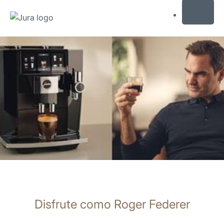
MENU
Saltar
a
el
contenido
Saltar
a
la
búsqueda
Disfrute como Roger Federer