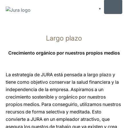
MENU
Saltar
a
Largo plazo
el
contenido
Saltar
Crecimiento orgánico por nuestros propios medios
a
la
búsqueda
La estrategia de JURA está pensada a largo plazo y
tiene como objetivo conservar la salud financiera y la
independencia de la empresa. Aspiramos a un
crecimiento sostenible y orgánico por nuestros
propios medios. Para conseguirlo, utilizamos nuestros
recursos de forma selectiva y meditada. Esto
convierte a JURA en un empleador atractivo, que
asegura los puestos de trabajo que ya existen y crea