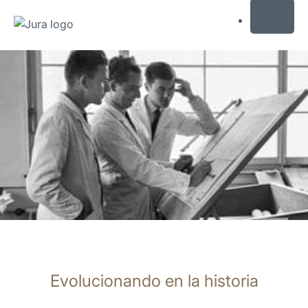
MENU
Saltar
a
el
contenido
Saltar
a
la
búsqueda
Evolucionando en la historia