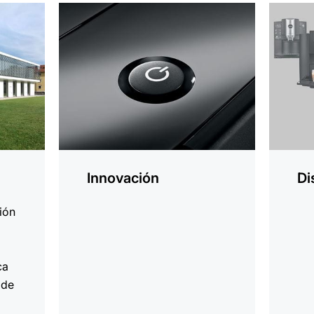
más
más
información
informa
Innovación
Di
ión
ca
 de