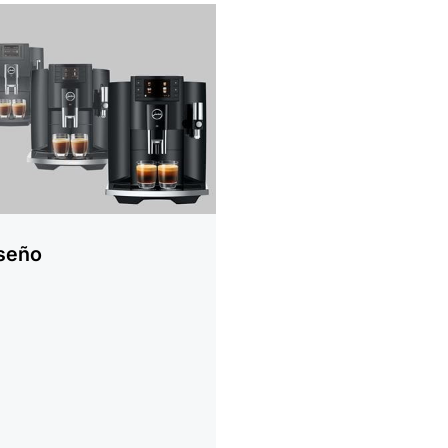
ción
seño