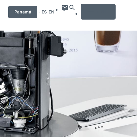
MENU
Panamá
-
ES
EN